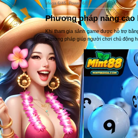
Mega 6/45, Power 6/55
Phương pháp nâng cao k
Khi tham gia sảnh game được hỗ trợ bằng 
phương pháp giúp người chơi chủ động hơ