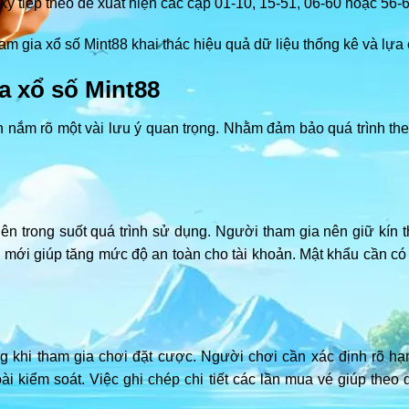
 kỳ tiếp theo dễ xuất hiện các cặp 01-10, 15-51, 06-60 hoặc 56-6
am gia xổ số Mint88 khai thác hiệu quả dữ liệu thống kê và lựa
a xổ số Mint88
n nắm rõ một vài lưu ý quan trọng. Nhằm đảm bảo quá trình theo
ên trong suốt quá trình sử dụng. Người tham gia nên giữ kín t
 mới giúp tăng mức độ an toàn cho tài khoản. Mật khẩu cần có
g khi tham gia chơi đặt cược. Người chơi cần xác định rõ hạ
ài kiểm soát. Việc ghi chép chi tiết các lần mua vé giúp theo