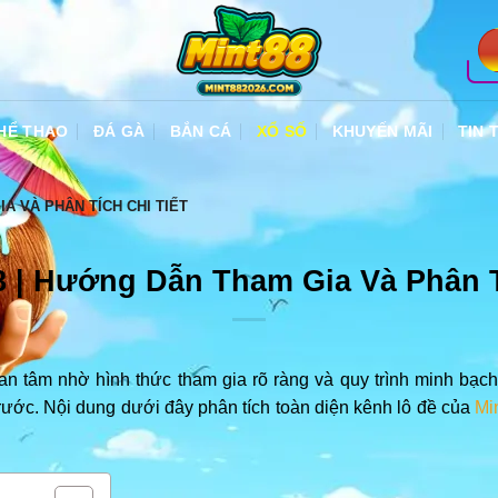
HỂ THAO
ĐÁ GÀ
BẮN CÁ
XỔ SỐ
KHUYẾN MÃI
TIN 
IA VÀ PHÂN TÍCH CHI TIẾT
8 | Hướng Dẫn Tham Gia Và Phân T
tâm nhờ hình thức tham gia rõ ràng và quy trình minh bạch. 
rước. Nội dung dưới đây phân tích toàn diện kênh lô đề của
Mi