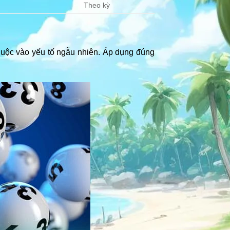
Theo kỳ
thuộc vào yếu tố ngẫu nhiên. Áp dụng đúng