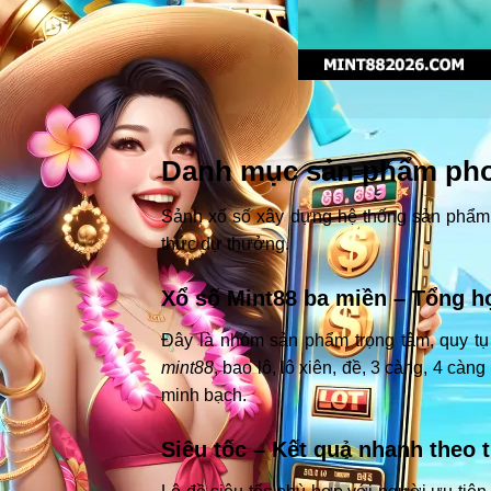
Danh mục sản phẩm phon
Sảnh xổ số xây dựng hệ thống sản phẩm 
thức dự thưởng.
Xổ số Mint88 ba miền – Tổng h
Đây là nhóm sản phẩm trọng tâm, quy tụ
mint88
, bao lô, lô xiên, đề, 3 càng, 4 càn
minh bạch.
Siêu tốc – Kết quả nhanh theo 