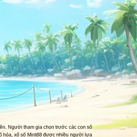
ên. Người tham gia chọn trước các con số
số hóa, xổ số Mint88 được nhiều người lựa