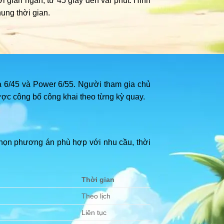
i gian ngắn, từ 45 giây đến vài phút. Hình
ung thời gian.
a 6/45 và Power 6/55. Người tham gia chủ
ược công bố công khai theo từng kỳ quay.
 chọn phương án phù hợp với nhu cầu, thời
Thời gian
Theo lịch
Liên tục