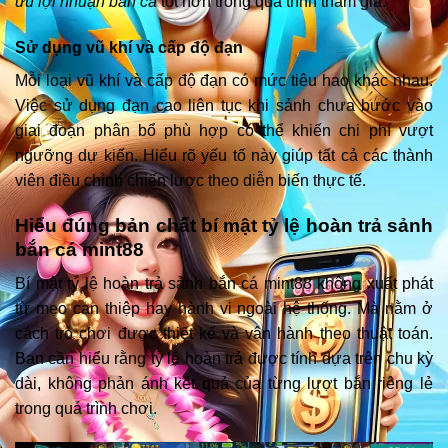
ưu lợi nhuận bắn cá
tốt hơn trong quá trình tham gia.
Sử dụng vũ khí và cấp độ đạn
Mỗi loại vũ khí và cấp độ đạn có mức tiêu hao khác nhau.
Việc sử dụng đạn cao liên tục khi sảnh chưa bước vào
giai đoạn phân bổ phù hợp có thể khiến chi phí vượt
ngưỡng dự kiến. Hiểu rõ yếu tố này giúp tất cả các thành
viên điều chỉnh chiến lược theo diễn biến thực tế.
Hiểu đúng bản chất bí mật tỷ lệ hoàn trả sảnh
bắn cá mint88
Bí mật tỷ lệ hoàn trả sảnh bắn cá mint88 không xuất phát
từ mẹo can thiệp hay hành vi ngoài hệ thống. Mà nằm ở
cách trò chơi được thiết kế và vận hành theo thuật toán.
Bạn cần hiểu rằng tỷ lệ hoàn trả được tính dựa trên chu kỳ
dài, không phản ánh kết quả của từng lượt bắn riêng lẻ
trong quá trình chơi.