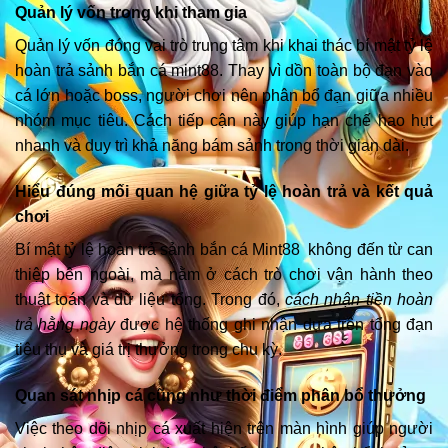
Quản lý vốn trong khi tham gia
Quản lý vốn đóng vai trò trung tâm khi khai thác bí mật tỷ lệ
hoàn trả sảnh bắn cá mint88. Thay vì dồn toàn bộ đạn vào
cá lớn hoặc boss, người chơi nên phân bổ đạn giữa nhiều
nhóm mục tiêu. Cách tiếp cận này giúp hạn chế hao hụt
nhanh và duy trì khả năng bám sảnh trong thời gian dài.
Hiểu đúng mối quan hệ giữa tỷ lệ hoàn trả và kết quả
chơi
Bí mật tỷ lệ hoàn trả sảnh bắn cá Mint88 không đến từ can
thiệp bên ngoài, mà nằm ở cách trò chơi vận hành theo
thuật toán và dữ liệu tổng. Trong đó,
cách nhận tiền hoàn
trả hằng ngày
được hệ thống ghi nhận dựa trên tổng đạn
tiêu thụ và giá trị thưởng trong chu kỳ.
Quan sát nhịp cá cũng như thời điểm phân bổ thưởng
Việc theo dõi nhịp cá xuất hiện trên màn hình giúp người