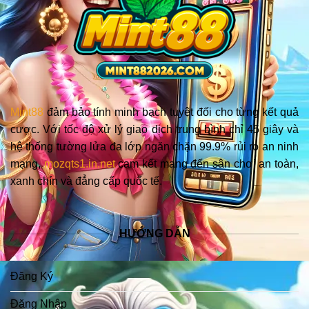
Mint88
–
Điều
Cần
Biết
Mint88
đảm bảo tính minh bạch tuyệt đối cho từng kết quả
cược. Với tốc độ xử lý giao dịch trung bình chỉ 45 giây và
hệ thống tường lửa đa lớp ngăn chặn 99.9% rủi ro an ninh
mạng,
mozqts1.in.net
cam kết mang đến sân chơi an toàn,
xanh chín và đẳng cấp quốc tế.
HƯỚNG DẪN
Đăng Ký
Đăng Nhập