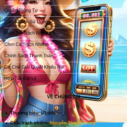
Quyền Riêng Tư
Điều Khoản Sử Dụng
Miễn Trừ Trách Nhiệm
Chơi Có Trách Nhiệm
Chính Sách Thanh Toán
Cơ Chế Giải Quyết Khiếu Nại
Hợp Tác Đại Lý
VỀ CHÚNG TÔI
Thương hiệu
: Mint88
Chịu trách nhiệm:
Nguyễn Thành Trung