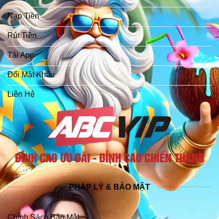
Nạp Tiền
Rút Tiền
Tải App
Đổi Mật Khẩu
Liên Hệ
PHÁP LÝ & BẢO MẬT
Chính Sách Bảo Mật