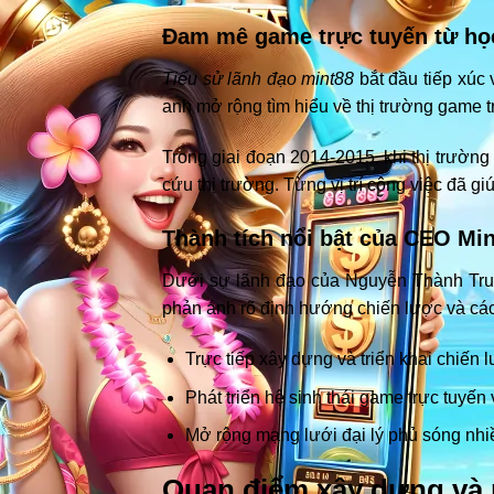
Đam mê game trực tuyến từ họ
Tiểu sử lãnh đạo mint88
bắt đầu tiếp xúc 
anh mở rộng tìm hiểu về thị trường game 
Trong giai đoạn 2014-2015, khi thị trường 
cứu thị trường. Từng vị trí công việc đã g
Thành tích nổi bật của CEO Mi
Dưới sự lãnh đạo của Nguyễn Thành Trung
phản ánh rõ định hướng chiến lược và cá
Trực tiếp xây dựng và triển khai chiến l
Phát triển hệ sinh thái game trực tuyến
Mở rộng mạng lưới đại lý phủ sóng nhi
Quan điểm xây dựng và 