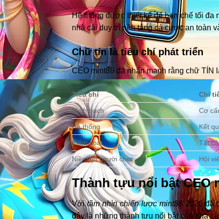
Hệ thống được thiết kế để hạn chế tối đa
nhà cái duy trì nền tảng cá cược an toàn 
Chữ tín là tiêu chí phát triển
CEO mint88 đã nhấn mạnh rằng chữ TÍN là 
Tiêu chí
Chi ti
Minh bạch
Cơ cấu
Hệ thống
Kết qu
Kiểm soát
Tất c
Niềm tin người chơi
Hội vi
Thành tựu nổi bật CEO 
Với
tầm nhìn chiến lược mint88
2026 đã đ
đây là những thành tựu nổi bật của nhà c