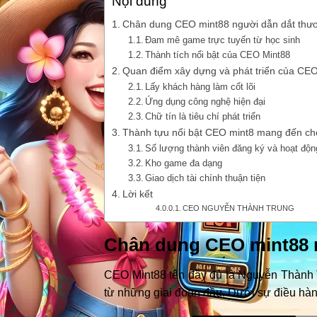
Nội dung
Chân dung CEO mint88 người dẫn dắt thư
Đam mê game trực tuyến từ học sinh
Thành tích nổi bật của CEO Mint88
Quan điểm xây dựng và phát triển của CE
Lấy khách hàng làm cốt lõi
Ứng dụng công nghệ hiện đại
Chữ tín là tiêu chí phát triển
Thành tựu nổi bật CEO mint8 mang đến ch
Số lượng thành viên đăng ký và hoạt độn
Kho game đa dạng
Giao dịch tài chính thuận tiện
Lời kết
CEO NGUYỄN THÀNH TRUNG
Chân dung CEO mint88 
CEO Mint88 tên đầy đủ là Nguyễn Thành Tr
từ những giai đoạn đầu. Dưới sự điều hành