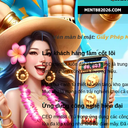
Vén màn bí mật:
Giấy Phép 
Lấy khách hàng làm cốt lõi
CEO mint88 luôn đặt khách hàng là trung t
định sự thành công của thương hiệu.
Mọi khía cạnh từ thiết kế nền tảng, kho 
Mục tiêu là mang đến trải nghiệm chơi cá
Ứng dụng công nghệ hiện đại
CEO mint88 chú trọng ứng dụng các công 
lửa đa lớp cũng như lưu trữ đám mây. Đã 