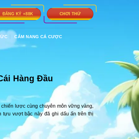
ĐĂNG KÝ +88K
CHƠI THỬ
TỨC
CẨM NANG CÁ CƯỢC
Cái Hàng Đầu
ìn chiến lược cùng chuyên môn vững vàng,
 tựu vượt bậc này đã ghi dấu ấn trên thị