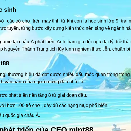
c sinh
với các trò chơi trên máy tính từ khi còn là học sinh lớp 9, tr
trực tuyến, từng bước xây dựng kiến thức nền tảng về ngành nà
game tại châu Á phát triển. Anh tham gia đội ngũ đại lý, trở th
iúp Nguyễn Thành Trung tích lũy kinh nghiệm thực tiễn, chuẩn bị 
nt88
, thương hiệu đã đạt được nhiều dấu mốc quan trọng trong qu
ch vận hành của người đứng đầu nhà cái.
ược phát triển nền tảng 8 từ giai đoạn đầu.
 với hơn 100 trò chơi, đầy đủ các hạng mục phổ biến.
ều quốc gia châu Á.
phát triển của CEO mint88