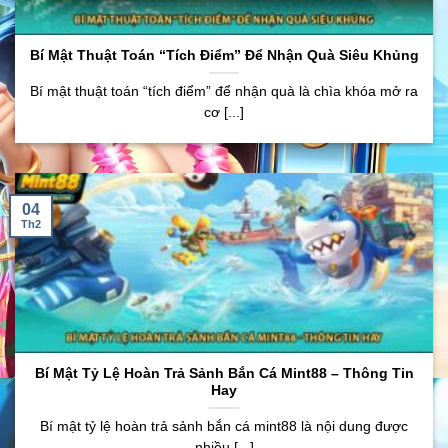
Bí Mật Thuật Toán “Tích Điểm” Để Nhận Quà Siêu Khủng
Bí mật thuật toán “tích điểm” để nhận quà là chìa khóa mở ra
cơ [...]
04
Th2
Bí Mật Tỷ Lệ Hoàn Trả Sảnh Bắn Cá Mint88 – Thông Tin
Hay
Bí mật tỷ lệ hoàn trả sảnh bắn cá mint88 là nội dung được
nhiều [...]