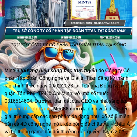
TRỤ SỞ CÔNG TY CỔ PHẦN TẬP ĐOÀN TITAN TẠI ĐÔNG
NAM
Mint88
thương hiệu sòng bạc trực tuyến
do Công ty Cổ
phần Tập đoàn Công nghệ và Giải trí Titan đăng ký thành
lập chính thức ngày 09/02/2023 tại Tòa nhà Đông Nam,
quận Tân Phú, TP.Hồ Chí Minh, với mã số thuế:
0316514604. Dưới sự dẫn dắt của CEO và nhà sáng lập
Nguyễn Thành Trung
,
Mint88.com
đã định vị là điểm đến
giải trí cung cấp các sản phẩm đa dạng như: xổ số 3 miền,
bắn cá 4D công nghệ mới, kèo bóng đá châu Âu – châu Á
và hệ thống game bài đổi thưởng độc quyền. Năm 2025,