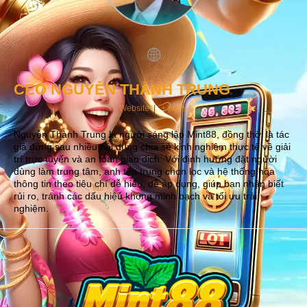
CEO NGUYỄN THÀNH TRUNG
Website
|
+ posts
Nguyễn Thành Trung là người sáng lập Mint88, đồng thời là tác
giả đứng sau nhiều nội dung chia sẻ kinh nghiệm thực tế về giải
trí trực tuyến và an toàn giao dịch. Với định hướng đặt người
dùng làm trung tâm, anh tập trung chọn lọc và hệ thống hóa
thông tin theo tiêu chí dễ hiểu, dễ áp dụng, giúp bạn nhận biết
rủi ro, tránh các dấu hiệu không minh bạch và tối ưu trải
nghiệm.