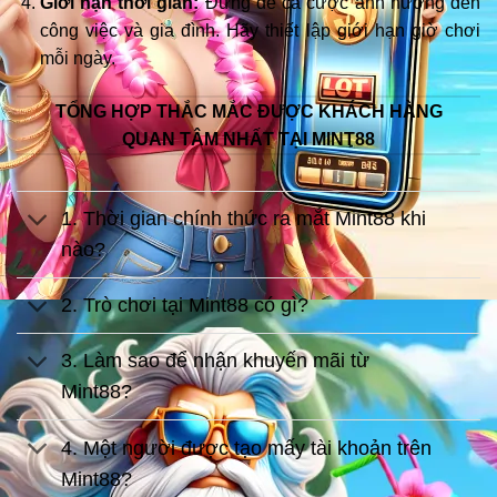
Giới hạn thời gian:
Đừng để cá cược ảnh hưởng đến
công việc và gia đình. Hãy thiết lập giới hạn giờ chơi
mỗi ngày.
TỔNG HỢP THẮC MẮC ĐƯỢC KHÁCH HÀNG
QUAN TÂM NHẤT TẠI MINT88
1. Thời gian chính thức ra mắt Mint88 khi
nào?
2. Trò chơi tại Mint88 có gì?
3. Làm sao để nhận khuyến mãi từ
Mint88?
4. Một người được tạo mấy tài khoản trên
Mint88?