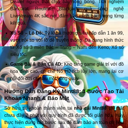
Dealer người thật chia bài nóng bỏng. Trải nghiệm
Baccarat, Roulette, Blackjack qua công nghệ
Livestream
4
K
sắc nét, đảm bảo minh bạch trong từng
kết quả.
Xổ Số – Lô Đề:
Tỷ lệ trả thưởng siêu hấp dẫn
1
ăn
99
,
vượt trội so với lô đề truyền thống. Đa dạng hình thức
từ Xổ số 3 miền Bắc – Trung – Nam đến Keno, Xổ số
siêu tốc.
Game Bài & Bắn Cá 4D:
Kho tàng game giải trí với đồ
họa đỉnh cao, cơ chế Nổ Hũ tích lũy lớn, mang lại cơ
hội đổi đời chỉ sau một vòng quay.
Hướng Dẫn Đăng Ký Mint88: 3 Bước Tạo Tài
Khoản Nhanh & Bảo Mật
Sở hữu tài khoản thành viên tại
nhà cái Mint88
chỉ mất
chưa đầy
2
phút với quy trình đã được tối giản hóa. Hãy
thực hiện đúng các bước sau để đảm bảo an toàn dữ liệu