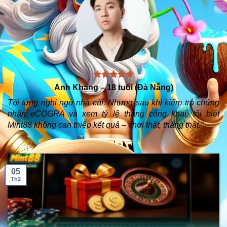
Anh Khang – 18 tuổi (Đà Nẵng)
Tôi từng nghi ngờ nhà cái. Nhưng sau khi kiểm tra chứng
nhận eCOGRA và xem tỷ lệ thắng công khai, tôi biết
Mint88 không can thiệp kết quả – chơi thật, thắng thật.”
05
Th2