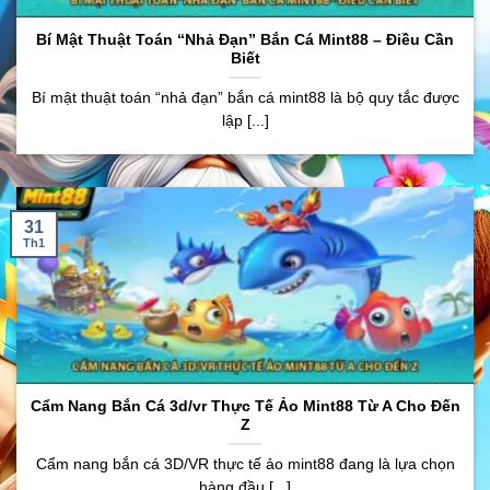
Bí Mật Thuật Toán “Nhả Đạn” Bắn Cá Mint88 – Điều Cần
Biết
Bí mật thuật toán “nhả đạn” bắn cá mint88 là bộ quy tắc được
lập [...]
31
Th1
Cẩm Nang Bắn Cá 3d/vr Thực Tế Ảo Mint88 Từ A Cho Đến
Z
Cẩm nang bắn cá 3D/VR thực tế ảo mint88 đang là lựa chọn
hàng đầu [...]